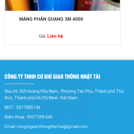
MÀNG PHẢN QUANG 3M 4000
Giá:
Liên hệ
CÔNG TY TNHH CƠ KHÍ GIAO THÔNG NHẬT TÀI
Địa chỉ: 265 Hoàng Hữu Nam, Phường Tân Phú, Thành phố Thủ
Đức, Thành phố Hồ Chí Minh, Việt Nam
MST : 0317885136
Điện thoại: 0937 099 606
Email: congtygiaothongnhattai@gmail.com