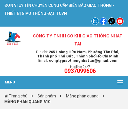
ĐƠN VỊ UY TÍN CHUYÊN CUNG CẤP BIỂN BÁO GIAO THÔNG -
THIẾT BỊ GIAO THÔNG ĐẠT TCVN
CÔNG TY TNHH CƠ KHÍ GIAO THÔNG NHẬT
TÀI
Địa chỉ:
265 Hoàng Hữu Nam, Phường Tân Phú,
Thành phố Thủ Đức, Thành phố Hồ Chí Minh
Email:
congtygiaothongnhattai@gmail.com
Hotline 24/7
0937099606
MENU
Trang chủ
Sản phẩm
Màng phản quang
MÀNG PHẢN QUANG 610