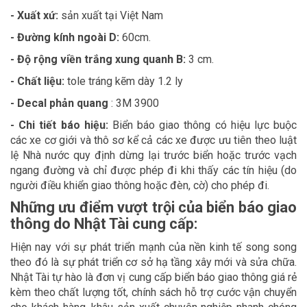
- Xuất xứ:
sản xuất tại Việt Nam
- Đường kính ngoài D:
60cm.
- Độ rộng viền trắng xung quanh B:
3 cm.
- Chất liệu:
tole tráng kẽm dày 1.2 ly
- Decal phản quang
: 3M 3900
- Chi tiết báo hiệu:
Biển báo giao thông có hiệu lực buộc
các xe cơ giới và thô sơ kể cả các xe được ưu tiên theo luật
lệ Nhà nước quy định dừng lại trước biển hoặc trước vạch
ngang đường và chỉ được phép đi khi thấy các tín hiệu (do
người điều khiển giao thông hoặc đèn, cờ) cho phép đi.
Những ưu điểm vượt trội của biển báo giao
thông do Nhật Tài cung cấp:
Hiện nay với sự phát triển mạnh của nền kinh tế song song
theo đó là sự phát triển cơ sở hạ tầng xây mới và sửa chữa.
Nhật Tài tự hào là đơn vị cung cấp biển báo giao thông giá rẻ
kèm theo chất lượng tốt, chính sách hỗ trợ cước vận chuyển