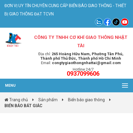
ĐƠN VỊ UY TÍN CHUYÊN CUNG CẤP BIỂN BÁO GIAO THÔNG - THIẾT
BỊ GIAO THÔNG ĐẠT TCVN
CÔNG TY TNHH CƠ KHÍ GIAO THÔNG NHẬT
TÀI
Địa chỉ:
265 Hoàng Hữu Nam, Phường Tân Phú,
Thành phố Thủ Đức, Thành phố Hồ Chí Minh
Email:
congtygiaothongnhattai@gmail.com
Hotline 24/7
0937099606
MENU
Trang chủ
Sản phẩm
Biển báo giao thông
BIỂN BÁO BÁT GIÁC