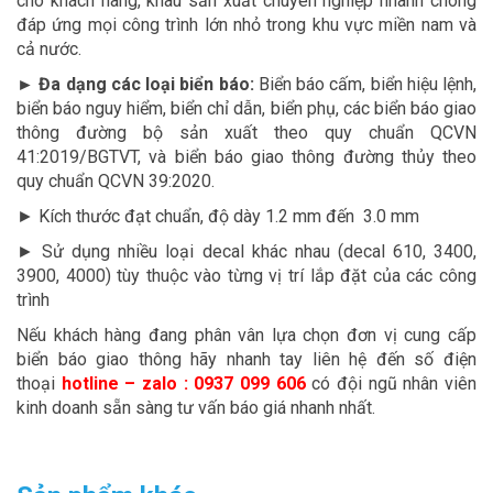
cho khách hàng, khâu sản xuất chuyên nghiệp nhanh chóng
đáp ứng mọi công trình lớn nhỏ trong khu vực miền nam và
cả nước.
► Đa dạng các loại biển báo:
Biển báo cấm, biển hiệu lệnh,
biển báo nguy hiểm, biển chỉ dẫn, biển phụ, các biển báo giao
thông đường bộ sản xuất theo quy chuẩn QCVN
41:2019/BGTVT, và biển báo giao thông đường thủy theo
quy chuẩn QCVN 39:2020.
► Kích thước đạt chuẩn, độ dày 1.2 mm đến 3.0 mm
► Sử dụng nhiều loại decal khác nhau (decal 610, 3400,
3900, 4000) tùy thuộc vào từng vị trí lắp đặt của các công
trình
Nếu khách hàng đang phân vân lựa chọn đơn vị cung cấp
biển báo giao thông hãy nhanh tay liên hệ đến số điện
thoại
hotline – zalo : 0937 099 606
có đội ngũ nhân viên
kinh doanh sẵn sàng tư vấn báo giá nhanh nhất.